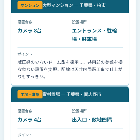
大型マンション — 千葉県・柏市
マンション
設置台数
設置場所
カメラ 8台
エントランス・駐輪
場・駐車場
ポイント
威圧感の少ないドーム型を採用し、共用部の美観を損
なわない設置を実現。配線は天井内隠蔽工事で仕上が
りもすっきり。
資材置場 — 千葉県・習志野市
工場・倉庫
設置台数
設置場所
カメラ 4台
出入口・敷地四隅
ポイント