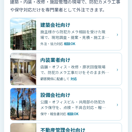
建築・内装・改修・施設管理の現場で、防犯カメラ工事
や保守対応だけを専門業者として外注できます。
建築会社向け
施主様から防犯カメラ相談を受けた現
›
場で、現地調査・提案・見積・施工まで
外注対応。
外注・協力対応
相談OK
内装業者向け
店舗・オフィス・改修・原状回復現場
›
で、防犯カメラ工事だけをそのまま外注
できます。
顧客関係に配慮して
対応
設備会社向け
公園・オフィスビル・共用部の防犯カ
›
メラ保守を、点検・不具合対応・報告
書発行まで外注できます。
保守・報告書対応
相談OK
不動産管理会社向け