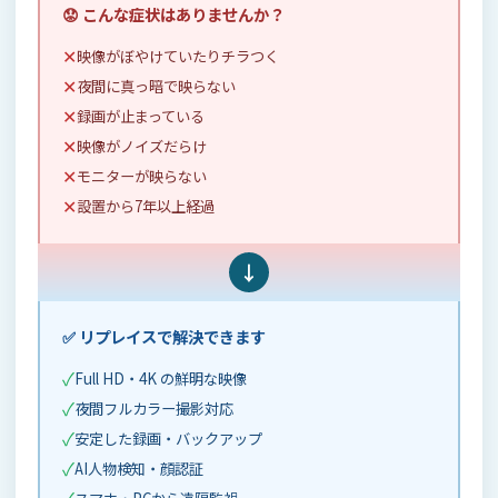
😟 こんな症状はありませんか？
✕
映像がぼやけていたりチラつく
✕
夜間に真っ暗で映らない
✕
録画が止まっている
✕
映像がノイズだらけ
✕
モニターが映らない
✕
設置から7年以上経過
→
✅ リプレイスで解決できます
✓
Full HD・4K の鮮明な映像
✓
夜間フルカラー撮影対応
✓
安定した録画・バックアップ
✓
AI人物検知・顔認証