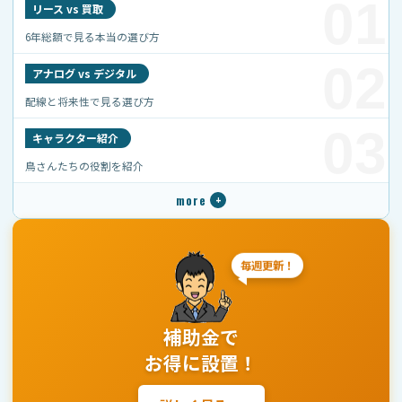
01
リース vs 買取
6年総額で見る本当の選び方
02
アナログ vs デジタル
配線と将来性で見る選び方
03
キャラクター紹介
鳥さんたちの役割を紹介
毎週更新！
補助金で
お得に設置！