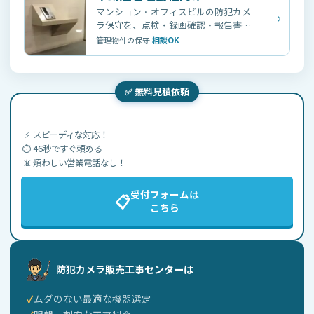
マンション・オフィスビルの防犯カメ
›
ラ保守を、点検・録画確認・報告書発
行まで外注できます。
管理物件の保守
相談OK
✅ 無料見積依頼
⚡
スピーディな対応！
⏱️
46秒ですぐ頼める
📵
煩わしい営業電話なし！
受付フォームは
📋
こちら
防犯カメラ販売工事センターは
ムダのない最適な機器選定