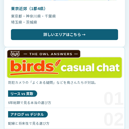
法令に基づく場合
東京近郊（1都4県）
人の生命、身体または財産の保護のために必要が
東京都・神奈川県・千葉県
あり、本人の同意を得ることが困難な場合
埼玉県・茨城県
公衆衛生の向上または児童の健全な育成の推進の
ために特に必要があり、本人の同意を得ることが
詳しいエリアはこちら →
困難な場合
国の機関、地方公共団体またはその委託を受けた
者が法令の定める事務を遂行することに協力する
必要がある場合
6. 業務委託先への提供
防犯カメラの「よくある疑問」などを鳥さんたちが対談。
当センターは、サービス提供に必要な範囲で、施工
01
リース vs 買取
協力会社、機器メーカー、保守業者、配送業者、シ
ステム管理会社、サーバー管理会社等の業務委託先
6年総額で見る本当の選び方
に個人情報を取り扱わせる場合があります。 この場
02
アナログ vs デジタル
合、当センターは、委託先に対して必要かつ適切な
配線と将来性で見る選び方
監督を行い、個人情報の安全管理が図られるよう努