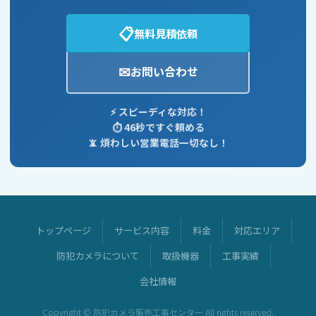
個人情報の取扱方法の変更等に応じて、本プライバ
シーポリシーを変更することがあります。 変更後の
📋
無料見積依頼
内容は、当サイトに掲載した時点から適用されるも
のとします。
✉
お問い合わせ
13. お問い合わせ窓口
⚡ スピーディな対応！
個人情報の取扱いに関するお問い合わせ、開示・訂
⏱️ 46秒ですぐ頼める
正・利用停止等のご請求は、下記窓口までご連絡く
📵 煩わしい営業電話一切なし！
ださい。
防犯カメラ販売工事センター
運営会社：株式会社PRO-TECT
トップページ
サービス内容
料金
対応エリア
所在地：東京都千代田区神田佐久間町1丁目8番
4号 アルテール秋葉原708
防犯カメラについて
取扱機器
工事実績
電話：03-6869-9173（10:00〜18:00）
会社情報
FAX：03-6893-3931（24時間受付）
メール：
info@bc-center.jp
Copyright © 防犯カメラ販売工事センター All rights reserved.