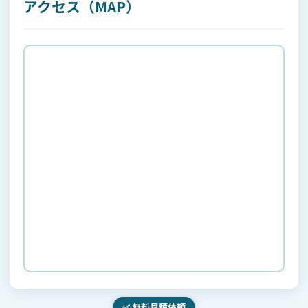
アクセス（MAP）
ご希望のサービス内容、ご相談内容、見積内容
既設カメラ台数、設置希望台数、現行システムの
状態
現場写真、見取り図、設備資料、PDF等の添付フ
ァイル
施工・保守・修理・点検に必要な情報
その他、お客様から任意にご提供いただいた情報
3. 個人情報の利用目的
当センターは、取得した個人情報を以下の目的の範
囲内で利用します。
お問い合わせ、見積依頼、ご相談への回答
現地調査、機器選定、設計、見積書作成のため
防犯カメラ・監視カメラシステムの販売、施工、
設定、保守、修理、点検、リニューアルのため
施工日程、訪問日時、作業内容等の確認および連
✅ 無料見積依頼