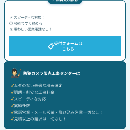
絡のため
アフターサポート、保証対応、メンテナンス対応
⚡
スピーディな対応！
のため
⏱️
46秒ですぐ頼める
📵
煩わしい営業電話なし！
ご依頼内容、施工履歴、対応履歴の管理のため
任意のご感想・レビュー協力依頼のため
受付フォームは
📋
こちら
当センターのサービス品質向上、業務改善のため
法令、規約、契約等に基づく対応のため
当センターは、お客様の同意なく、上記の利用目的
防犯カメラ販売工事センターは
を超えて個人情報を利用しません。また、営業電
話、メールマガジン配信、不要な勧誘目的で個人情
ムダのない最適な機器選定
報を利用することはありません。
明朗・割安な工事料金
スピーディな対応
実績多数
4. 防犯カメラ映像・現場資料の取扱い
電話営業・メール営業・飛び込み営業一切なし！
当センターは、防犯カメラの設置、設定、メンテナ
見積以上の請求は一切なし！
ンス、修理、リニューアル等の作業において、現場