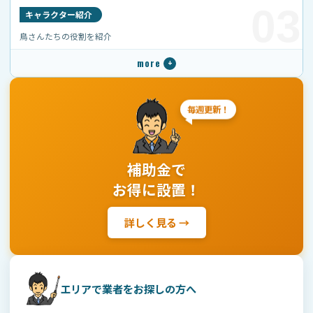
めます。
03
キャラクター紹介
鳥さんたちの役割を紹介
7. 個人情報の安全管理
当センターは、個人情報の漏えい、滅失、毀損、不
正アクセス、改ざん、紛失等を防止するため、必要
かつ適切な安全管理措置を講じます。
毎週更新！
個人情報の取扱範囲の限定
従業者および関係者への教育・管理
補助金で
アクセス権限の管理
お得に設置！
ウイルス対策、不正アクセス対策
書類、データ、添付ファイル等の適切な保管・廃
詳しく見る →
棄
委託先の適切な選定および監督
8. 個人情報の保管期間
エリアで業者をお探しの方へ