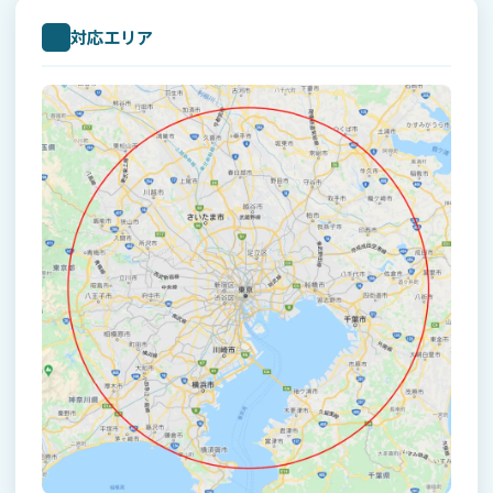
写真、見取り図、録画機器の設定情報、カメラ映像
または録画データ等を確認する場合があります。 こ
対応エリア
📍
れらの情報は、作業の実施、動作確認、不具合調
査、設定調整、見積作成、保守対応等に必要な範囲
でのみ取り扱い、目的外利用を行いません。
実績紹介、施工事例、広告、Webサイト掲載等にお
いて、建物外観、設置場所、カメラ画像、現場写真
等を使用する場合は、必要に応じて個人や所在地等
が特定されないよう配慮し、掲載が必要な場合には
事前にお客様の確認または同意を得るものとしま
す。
5. 個人情報の第三者提供
当センターは、次の場合を除き、お客様の個人情報
を第三者に提供しません。
お客様ご本人の同意がある場合