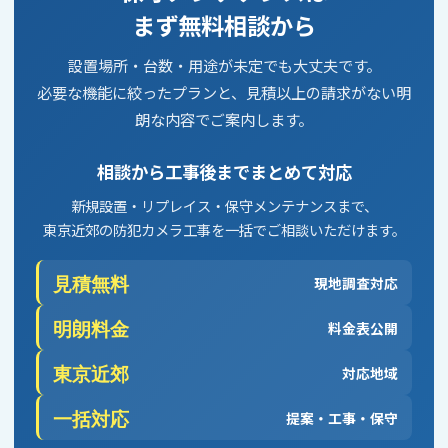
10. 個人情報の開示・訂正・利用停止等
まず無料相談から
お客様ご本人から、当センターが保有する個人情報
設置場所・台数・用途が未定でも大丈夫です。
について、開示、訂正、追加、削除、利用停止、消
必要な機能に絞ったプランと、見積以上の請求がない明
去、第三者提供の停止等の請求があった場合、当セ
朗な内容でご案内します。
ンターは、ご本人確認のうえ、法令に従い適切に対
応します。 なお、請求内容によっては、法令に基づ
相談から工事後までまとめて対応
き対応できない場合があります。その場合は、理由
新規設置・リプレイス・保守メンテナンスまで、
を説明するよう努めます。
東京近郊の防犯カメラ工事を一括でご相談いただけます。
11. 未成年者の個人情報
見積無料
現地調査対応
未成年者が当センターに個人情報を提供する場合
は、必要に応じて親権者その他法定代理人の同意を
明朗料金
料金表公開
得たうえで行うものとします。
東京近郊
対応地域
12. プライバシーポリシーの変更
一括対応
提案・工事・保守
当センターは、法令の改正、サービス内容の変更、