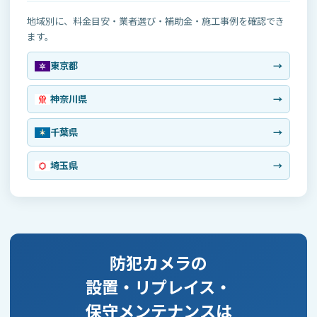
当センターは、取得した個人情報を、利用目的の達
成に必要な期間、または法令・契約・業務上必要な
地域別に、料金目安・業者選び・補助金・施工事例を確認でき
保存期間に限り保管します。 不要となった個人情報
ます。
については、適切な方法により削除または廃棄しま
東京都
→
す。
神奈川県
→
9. Cookie等の利用について
千葉県
→
当サイトでは、利便性の向上、アクセス状況の把
握、サイト改善等のため、Cookieその他類似技術を
埼玉県
→
利用する場合があります。 Cookieにより取得される
情報には、通常、お客様個人を直接特定する情報は
含まれません。
お客様は、ブラウザの設定によりCookieの受け入れ
を拒否することができます。ただし、その場合、当
防犯カメラの
サイトの一部機能が正常に利用できないことがあり
設置・リプレイス・
ます。
保守メンテナンスは